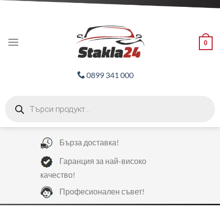
Skip
ADD ANYTHING HERE OR JUST REMOVE IT...
to
content
0
0899 341 000
Products
search
Бърза доставка!
Гаранция за най-високо
качество!
Професионален съвет!