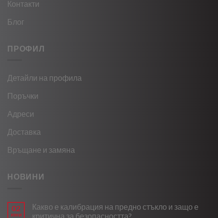
Контакти
Блог
ПРОФИЛ
Детайли на профила
Поръчки
Адреси
Доставка
Връщане и замяна
НОВИНИ
Какво е калибрация на предно стъкло и защо е
02
юни
критична за безопасността?