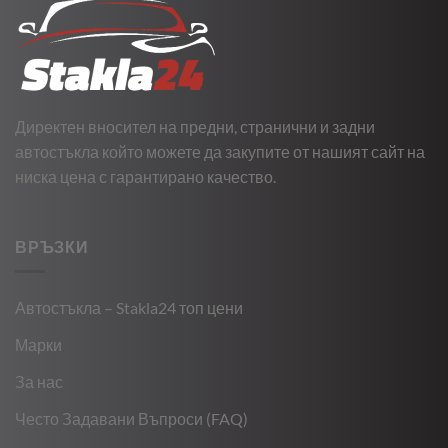
Директен вносител на предни, странични и задни
автостъкла който можете да закупите от нашият сайт на
ниска цена с гарантирано качество.
ВРЪЗКИ
Автостъкла – Stakla24 топ цени
Марки
За нас
Често Задавани Въпроси (FAQ)