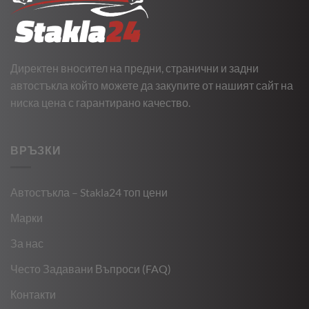
Директен вносител на предни, странични и задни
автостъкла който можете да закупите от нашият сайт на
ниска цена с гарантирано качество.
ВРЪЗКИ
Автостъкла – Stakla24 топ цени
Марки
За нас
Често Задавани Въпроси (FAQ)
Контакти