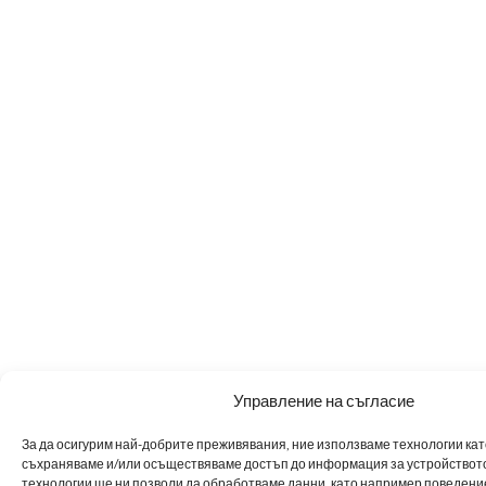
Управление на съгласие
За да осигурим най-добрите преживявания, ние използваме технологии като 
съхраняваме и/или осъществяваме достъп до информация за устройството
технологии ще ни позволи да обработваме данни, като например поведен