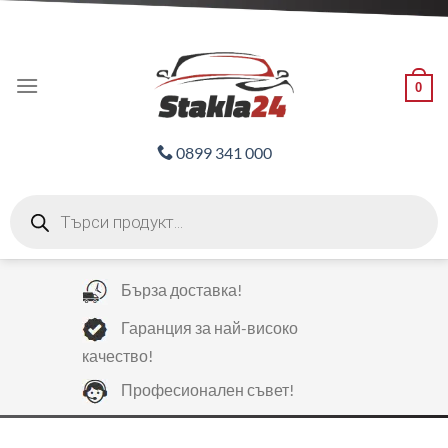
Skip
ADD ANYTHING HERE OR JUST REMOVE IT...
to
content
0
0899 341 000
Products
search
Бърза доставка!
Гаранция за най-високо
качество!
Професионален съвет!