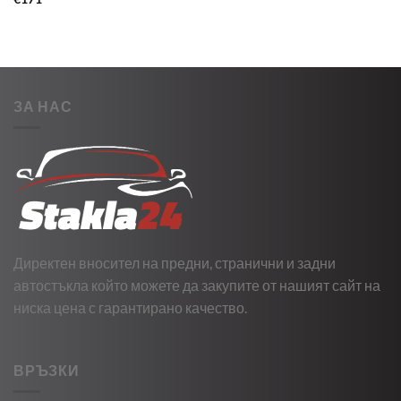
ЗА НАС
Директен вносител на предни, странични и задни
автостъкла който можете да закупите от нашият сайт на
ниска цена с гарантирано качество.
ВРЪЗКИ