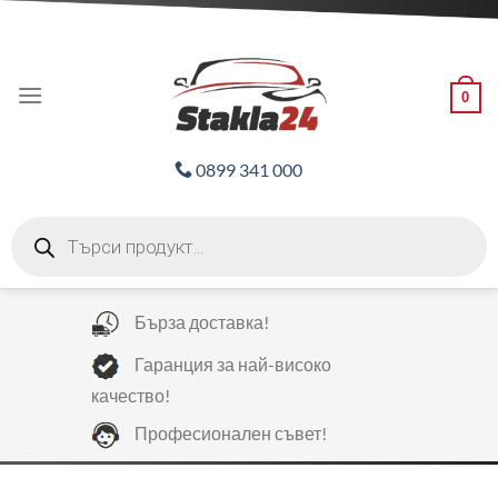
Skip
ADD ANYTHING HERE OR JUST REMOVE IT...
to
content
0
0899 341 000
Products
search
Бърза доставка!
Гаранция за най-високо
качество!
Професионален съвет!