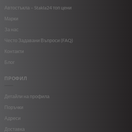
Автостъкла – Stakla24 топ цени
Марки
За нас
Често Задавани Въпроси (FAQ)
Контакти
Блог
ПРОФИЛ
Детайли на профила
Поръчки
Адреси
Доставка