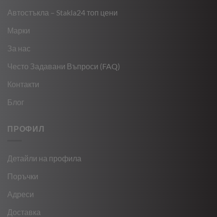
Автостъкла – Stakla24 топ цени
Марки
За нас
Често Задавани Въпроси (FAQ)
Контакти
Блог
ПРОФИЛ
Детайли на профила
Поръчки
Адреси
Доставка