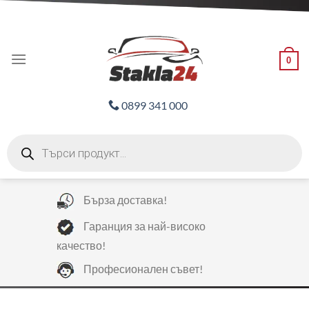
Skip
ADD ANYTHING HERE OR JUST REMOVE IT...
to
content
0
0899 341 000
Products
search
Бърза доставка!
Гаранция за най-високо
качество!
Професионален съвет!