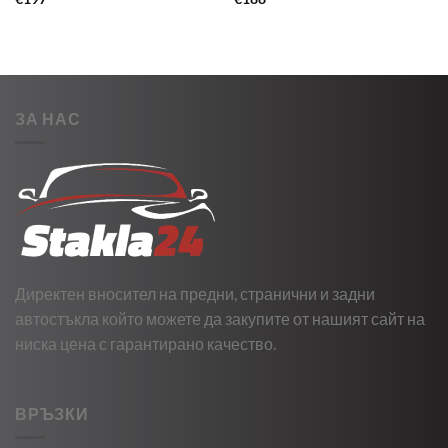
ЗА НАС
Директен вносител на предни, странични и задни
автостъкла който можете да закупите от нашият сайт на
ниска цена с гарантирано качество.
ВРЪЗКИ