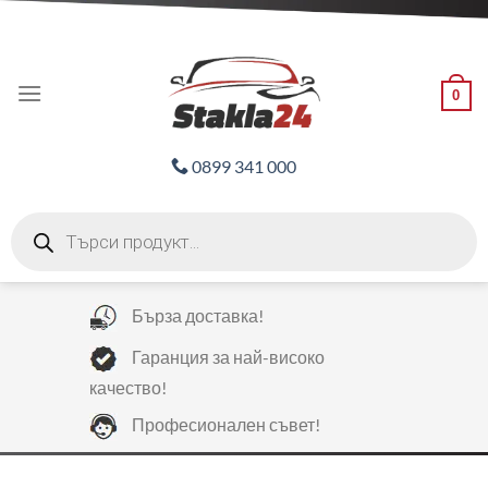
Skip
ADD ANYTHING HERE OR JUST REMOVE IT...
to
content
0
0899 341 000
Products
search
Бърза доставка!
Гаранция за най-високо
качество!
Професионален съвет!