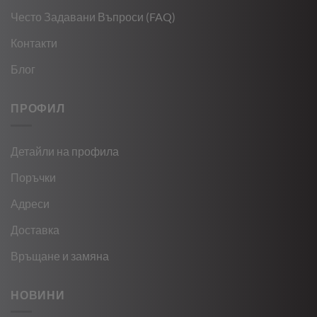
Често Задавани Въпроси (FAQ)
Контакти
Блог
ПРОФИЛ
Детайли на профила
Поръчки
Адреси
Доставка
Връщане и замяна
НОВИНИ