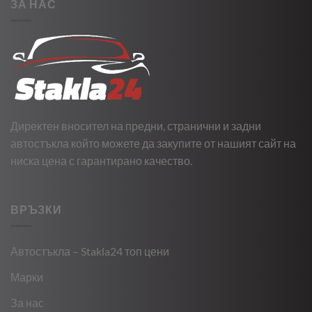
ЗА НАС
Директен вносител на предни, странични и задни
автостъкла който можете да закупите от нашият сайт на
ниска цена с гарантирано качество.
ВРЪЗКИ
Автостъкла – Stakla24 топ цени
Марки
За нас