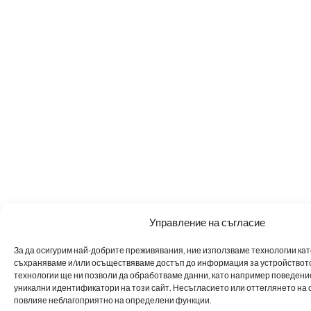
Управление на съгласие
За да осигурим най-добрите преживявания, ние използваме технологии като 
съхраняваме и/или осъществяваме достъп до информация за устройството
технологии ще ни позволи да обработваме данни, като например поведен
уникални идентификатори на този сайт. Несъгласието или оттеглянето на 
повлияе неблагоприятно на определени функции.