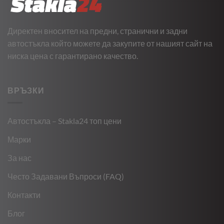
Директен вносител на предни, странични и задни
автостъкла който можете да закупите от нашият сайт на
ниска цена с гарантирано качество.
ВРЪЗКИ
Автостъкла – Stakla24 топ цени
Марки
За нас
Често Задавани Въпроси (FAQ)
Контакти
Блог