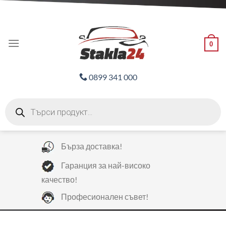
Skip
ADD ANYTHING HERE OR JUST REMOVE IT...
to
content
0
0899 341 000
Products
search
Бърза доставка!
Гаранция за най-високо
качество!
Професионален съвет!