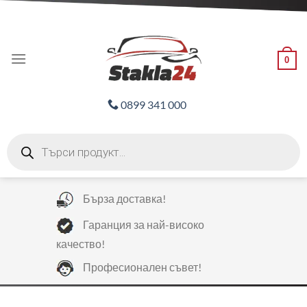
Skip
ADD ANYTHING HERE OR JUST REMOVE IT...
to
content
0
0899 341 000
Products
search
Бърза доставка!
Гаранция за най-високо
качество!
Професионален съвет!