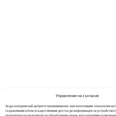
Управление на съгласие
За да осигурим най-добрите преживявания, ние използваме технологии като 
съхраняваме и/или осъществяваме достъп до информация за устройството
технологии ще ни позволи да обработваме данни, като например поведен