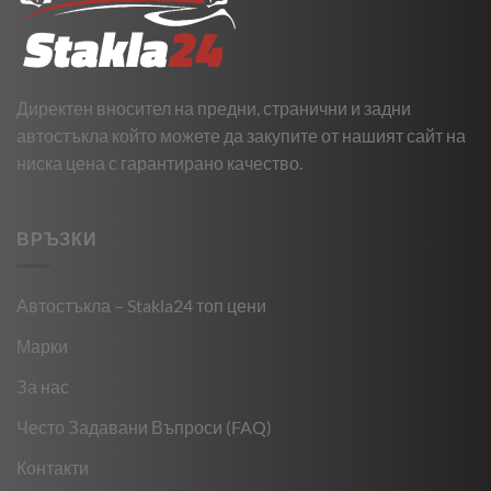
Директен вносител на предни, странични и задни
автостъкла който можете да закупите от нашият сайт на
ниска цена с гарантирано качество.
ВРЪЗКИ
Автостъкла – Stakla24 топ цени
Марки
За нас
Често Задавани Въпроси (FAQ)
Контакти