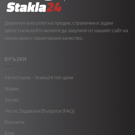
Директен вносител на предни, странични и задни
автостъкла който можете да закупите от нашият сайт на
ниска цена с гарантирано качество.
ВРЪЗКИ
Автостъкла – Stakla24 топ цени
Марки
За нас
Често Задавани Въпроси (FAQ)
Контакти
Блог