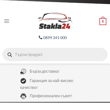
Skip
ADD ANYTHING HERE OR JUST REMOVE IT...
to
content
0
0899 341 000
Products
search
Бърза доставка!
Гаранция за най-високо
качество!
Професионален съвет!