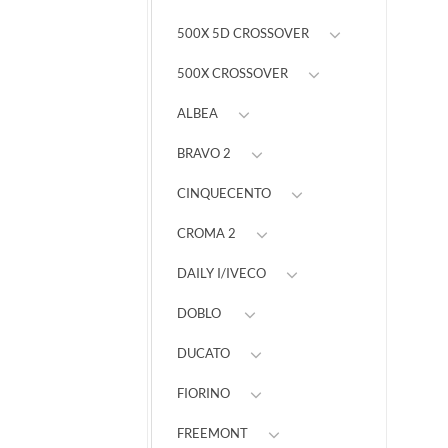
500X 5D CROSSOVER
500X CROSSOVER
ALBEA
BRAVO 2
CINQUECENTO
CROMA 2
DAILY I/IVECO
DOBLO
DUCATO
FIORINO
FREEMONT