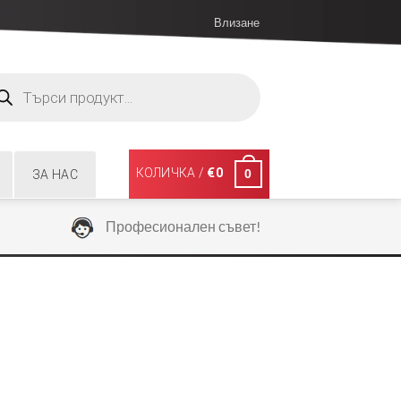
Влизане
ucts
ch
КОЛИЧКА /
€
0
0
ЗА НАС
Професионален съвет!