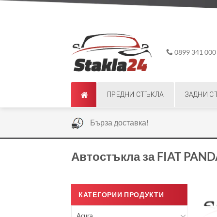
Skip
ADD ANYTHING HERE OR JUST REMOVE IT...
to
content
0899 341 000
ПРЕДНИ СТЪКЛА
ЗАДНИ С
|
Бърза доставка!
Автостъкла за FIAT PAND
КАТЕГОРИИ ПРОДУКТИ
Acura