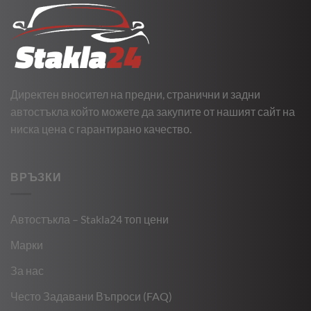
Директен вносител на предни, странични и задни
автостъкла който можете да закупите от нашият сайт на
ниска цена с гарантирано качество.
ВРЪЗКИ
Автостъкла – Stakla24 топ цени
Марки
За нас
Често Задавани Въпроси (FAQ)