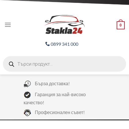
Skip
ADD ANYTHING HERE OR JUST REMOVE IT...
to
content
0
0899 341 000
Products
search
Бърза доставка!
Гаранция за най-високо
качество!
Професионален съвет!