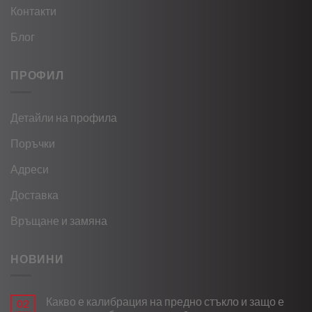
Контакти
Блог
ПРОФИЛ
Детайли на профила
Поръчки
Адреси
Доставка
Връщане и замяна
НОВИНИ
Какво е калибрация на предно стъкло и защо е
02