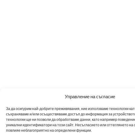
Управление на съгласие
За да осигурим най-добрите преживявания, ние използваме технологии като 
съхраняваме и/или осъществяваме достъп до информация за устройството
технологии ще ни позволи да обработваме данни, като например поведен
уникални идентификатори на този сайт. Несъгласието или оттеглянето на 
повлияе неблагоприятно на определени функции.