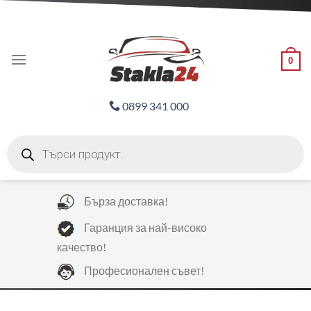
Skip
ADD ANYTHING HERE OR JUST REMOVE IT...
to
content
0
0899 341 000
Products
search
Бърза доставка!
Гаранция за най-високо
качество!
Професионален съвет!