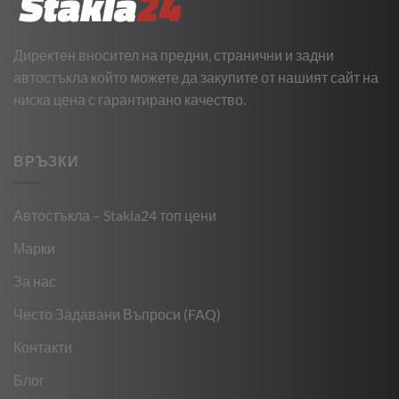
Директен вносител на предни, странични и задни
автостъкла който можете да закупите от нашият сайт на
ниска цена с гарантирано качество.
ВРЪЗКИ
Автостъкла – Stakla24 топ цени
Марки
За нас
Често Задавани Въпроси (FAQ)
Контакти
Блог