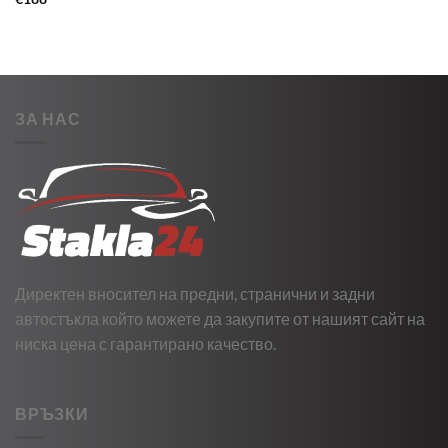
ЗА НАС
Директен вносител на предни, странични и задни
автостъкла който можете да закупите от нашият сайт на
ниска цена с гарантирано качество.
ВРЪЗКИ