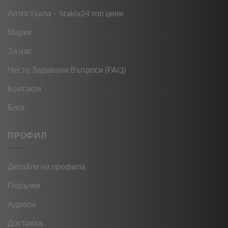
Автостъкла – Stakla24 топ цени
Марки
За нас
Често Задавани Въпроси (FAQ)
Контакти
Блог
ПРОФИЛ
Детайли на профила
Поръчки
Адреси
Доставка