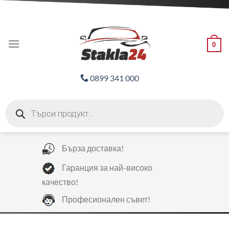
Skip
ADD ANYTHING HERE OR JUST REMOVE IT...
to
content
0
0899 341 000
Products
search
Бърза доставка!
Гаранция за най-високо
качество!
Професионален съвет!