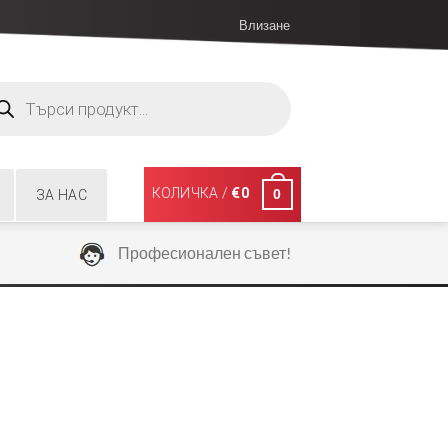
Влизане
ucts
ch
КОЛИЧКА /
€
0
0
ЗА НАС
Професионален съвет!