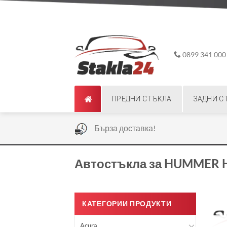
Skip
ADD ANYTHING HERE OR JUST REMOVE IT...
to
content
0899 341 000
ПРЕДНИ СТЪКЛА
ЗАДНИ С
|
Бърза доставка!
Автостъкла за HUMMER 
КАТЕГОРИИ ПРОДУКТИ
Acura