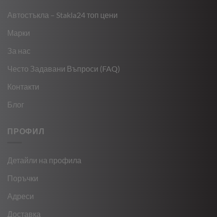
Автостъкла – Stakla24 топ цени
Марки
За нас
Често Задавани Въпроси (FAQ)
Контакти
Блог
ПРОФИЛ
Детайли на профила
Поръчки
Адреси
Доставка