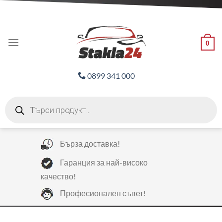
Skip
ADD ANYTHING HERE OR JUST REMOVE IT...
to
content
0
0899 341 000
Products
search
Бърза доставка!
Гаранция за най-високо
качество!
Професионален съвет!