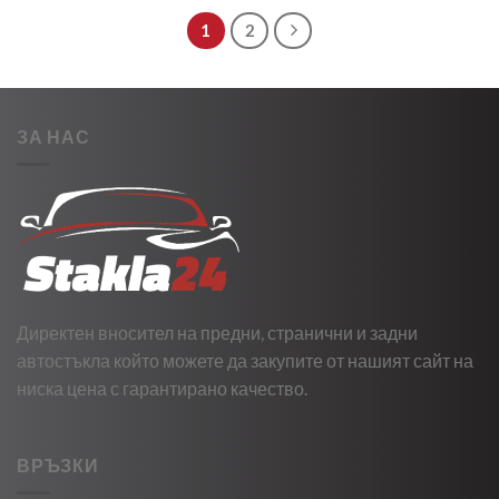
1
2
ЗА НАС
Директен вносител на предни, странични и задни
автостъкла който можете да закупите от нашият сайт на
ниска цена с гарантирано качество.
ВРЪЗКИ