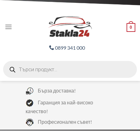
Skip
ADD ANYTHING HERE OR JUST REMOVE IT...
to
content
0
0899 341 000
Products
search
Бърза доставка!
Гаранция за най-високо
качество!
Професионален съвет!