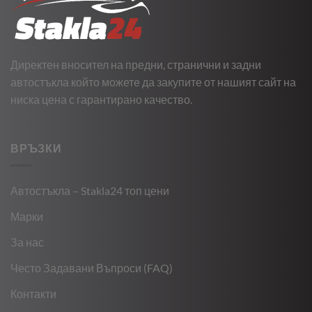
Директен вносител на предни, странични и задни
автостъкла който можете да закупите от нашият сайт на
ниска цена с гарантирано качество.
ВРЪЗКИ
Автостъкла – Stakla24 топ цени
Марки
За нас
Често Задавани Въпроси (FAQ)
Контакти