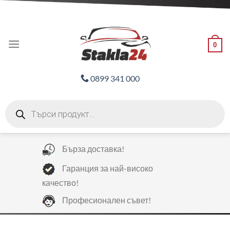
Skip
ADD ANYTHING HERE OR JUST REMOVE IT...
to
content
0
0899 341 000
Products
search
Бърза доставка!
Гаранция за най-високо
качество!
Професионален съвет!