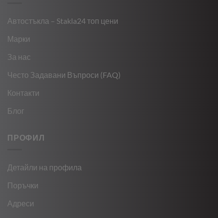
Автостъкла – Stakla24 топ цени
Марки
За нас
Често Задавани Въпроси (FAQ)
Контакти
Блог
ПРОФИЛ
Детайли на профила
Поръчки
Адреси