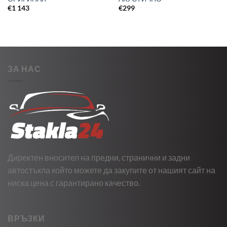
€
1 143
€
299
ЗА НАС
Директен вносител на предни, странични и задни
автостъкла който можете да закупите от нашият сайт на
ниска цена с гарантирано качество.
ВРЪЗКИ