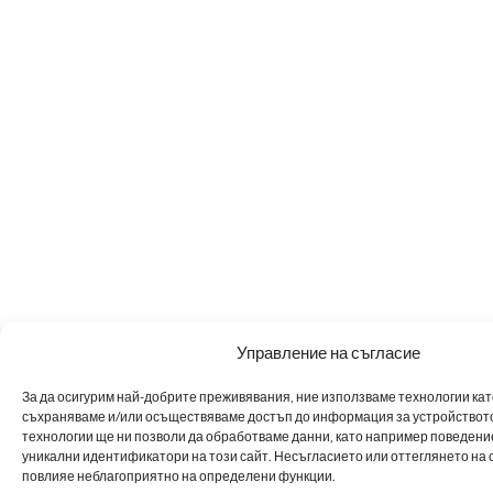
Управление на съгласие
За да осигурим най-добрите преживявания, ние използваме технологии като 
съхраняваме и/или осъществяваме достъп до информация за устройството
технологии ще ни позволи да обработваме данни, като например поведен
уникални идентификатори на този сайт. Несъгласието или оттеглянето на 
повлияе неблагоприятно на определени функции.