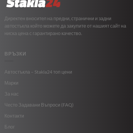
Директен вносител на предни, странични и задни
автостъкла който можете да закупите от нашият сайт на
ниска цена с гарантирано качество.
ВРЪЗКИ
Автостъкла – Stakla24 топ цени
Марки
За нас
Често Задавани Въпроси (FAQ)
Контакти
Блог