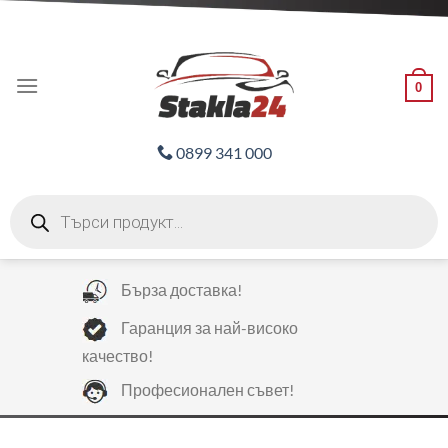
Skip
ADD ANYTHING HERE OR JUST REMOVE IT...
to
content
0
0899 341 000
Products
search
Бърза доставка!
Гаранция за най-високо
качество!
Професионален съвет!