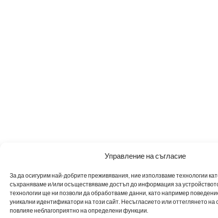
Управление на съгласие
За да осигурим най-добрите преживявания, ние използваме технологии като 
съхраняваме и/или осъществяваме достъп до информация за устройството
технологии ще ни позволи да обработваме данни, като например поведен
уникални идентификатори на този сайт. Несъгласието или оттеглянето на 
повлияе неблагоприятно на определени функции.