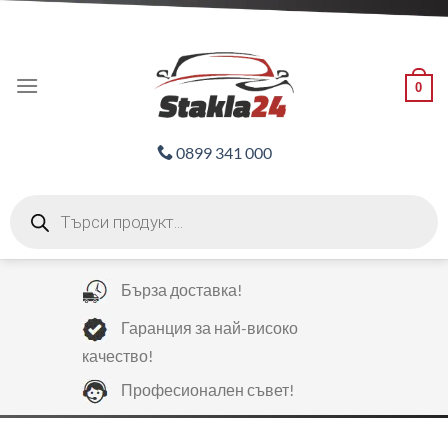
Skip
ADD ANYTHING HERE OR JUST REMOVE IT...
to
content
0
0899 341 000
Products
search
Бърза доставка!
Гаранция за най-високо
качество!
Професионален съвет!