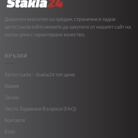
Директен вносител на предни, странични и задни
автостъкла който можете да закупите от нашият сайт на
ниска цена с гарантирано качество.
ВРЪЗКИ
Автостъкла – Stakla24 топ цени
Марки
За нас
Често Задавани Въпроси (FAQ)
Контакти
Блог