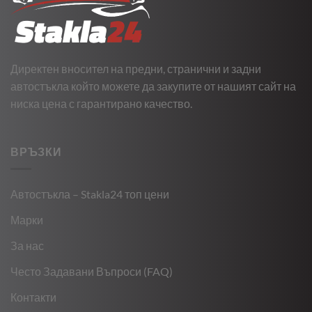
Директен вносител на предни, странични и задни
автостъкла който можете да закупите от нашият сайт на
ниска цена с гарантирано качество.
ВРЪЗКИ
Автостъкла – Stakla24 топ цени
Марки
За нас
Често Задавани Въпроси (FAQ)
Контакти