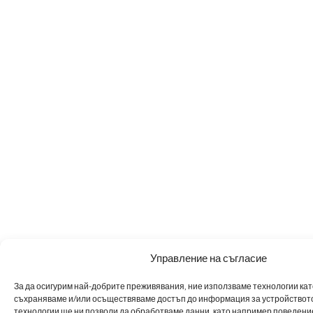
Управление на съгласие
За да осигурим най-добрите преживявания, ние използваме технологии като 
съхраняваме и/или осъществяваме достъп до информация за устройството
технологии ще ни позволи да обработваме данни, като например поведен