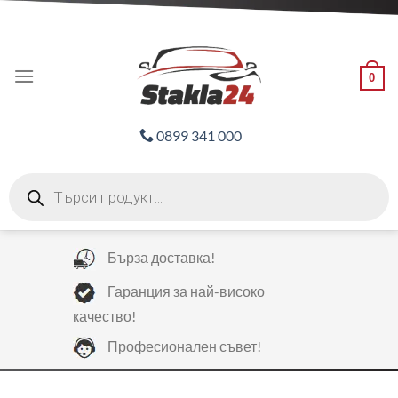
Skip
ADD ANYTHING HERE OR JUST REMOVE IT...
to
content
0
0899 341 000
Products
search
Бърза доставка!
Гаранция за най-високо
качество!
Професионален съвет!