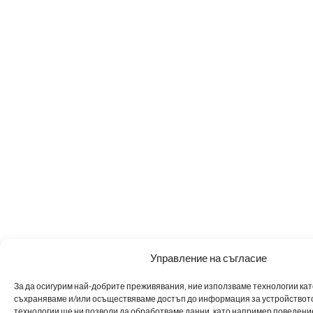
Управление на съгласие
За да осигурим най-добрите преживявания, ние използваме технологии като 
съхраняваме и/или осъществяваме достъп до информация за устройството
технологии ще ни позволи да обработваме данни, като например поведен