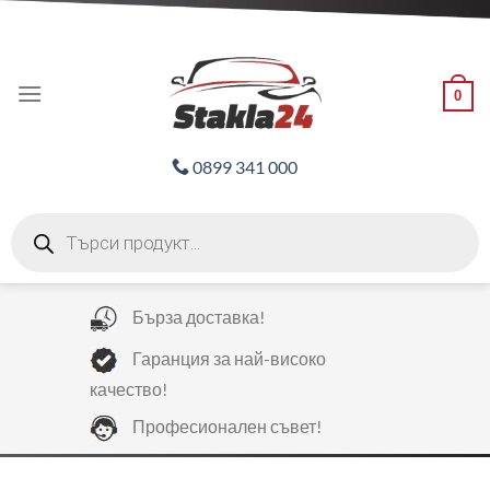
Skip
ADD ANYTHING HERE OR JUST REMOVE IT...
to
content
0
0899 341 000
Products
search
Бърза доставка!
Гаранция за най-високо
качество!
Професионален съвет!