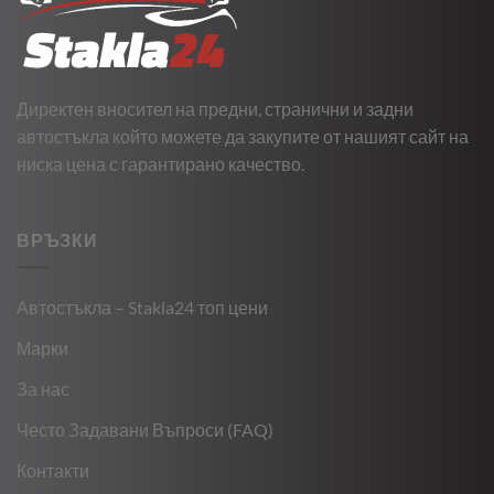
Директен вносител на предни, странични и задни
автостъкла който можете да закупите от нашият сайт на
ниска цена с гарантирано качество.
ВРЪЗКИ
Автостъкла – Stakla24 топ цени
Марки
За нас
Често Задавани Въпроси (FAQ)
Контакти