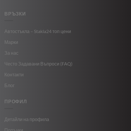
ВРЪЗКИ
Автостъкла – Stakla24 топ цени
Марки
За нас
Често Задавани Въпроси (FAQ)
Контакти
Блог
ПРОФИЛ
Детайли на профила
Поръчки