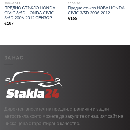
2006-2011
2006-2011
ПРЕДНО СТЪКЛО HONDA
Предно стъкло НОВА HONDA
CIVIC 3/5D HONDA CIVIC
CIVIC 3/5D 2006-2012
3/5D 2006-2012 СЕНЗОР
€
165
€
187
ЗА НАС
Директен вносител на предни, странични и задни
автостъкла който можете да закупите от нашият сайт на
ниска цена с гарантирано качество.