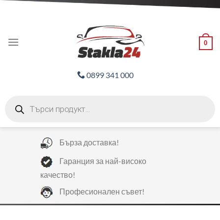
Skip
ADD ANYTHING HERE OR JUST REMOVE IT...
to
content
0
0899 341 000
Products
search
Бърза доставка!
Гаранция за най-високо
качество!
Професионален съвет!