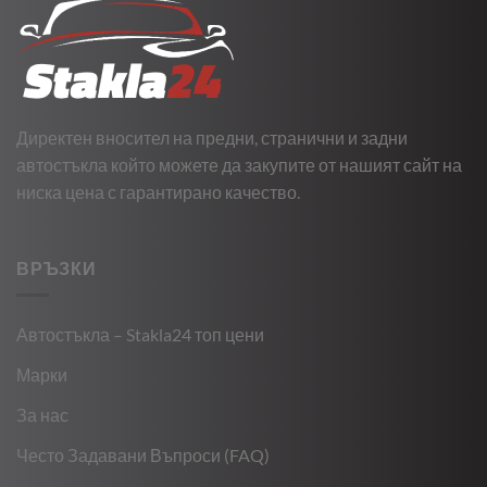
Директен вносител на предни, странични и задни
автостъкла който можете да закупите от нашият сайт на
ниска цена с гарантирано качество.
ВРЪЗКИ
Автостъкла – Stakla24 топ цени
Марки
За нас
Често Задавани Въпроси (FAQ)