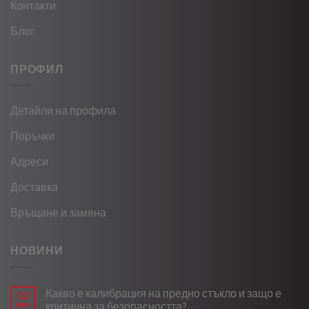
Контакти
Блог
ПРОФИЛ
Детайли на профила
Поръчки
Адреси
Доставка
Връщане и замяна
НОВИНИ
Какво е калибрация на предно стъкло и защо е
02
юни
критична за безопасността?