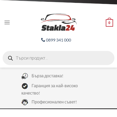
Skip
ADD ANYTHING HERE OR JUST REMOVE IT...
to
content
0
0899 341 000
Products
search
Бърза доставка!
Гаранция за най-високо
качество!
Професионален съвет!