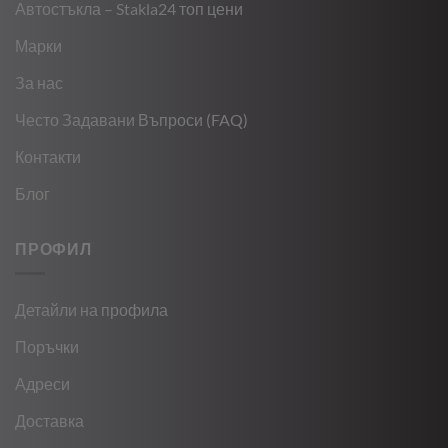
Автостъкла – Stakla24 топ цени
Марки
За нас
Често Задавани Въпроси (FAQ)
Контакти
Блог
ПРОФИЛ
Детайли на профила
Поръчки
Адреси
Доставка