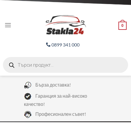
Skip
ADD ANYTHING HERE OR JUST REMOVE IT...
to
content
0
0899 341 000
Products
search
Бърза доставка!
Гаранция за най-високо
качество!
Професионален съвет!