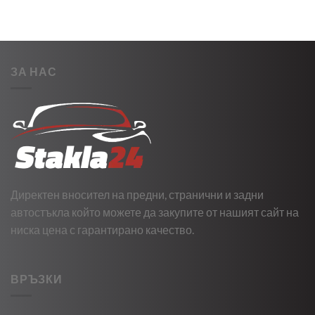
ЗА НАС
Директен вносител на предни, странични и задни
автостъкла който можете да закупите от нашият сайт на
ниска цена с гарантирано качество.
ВРЪЗКИ