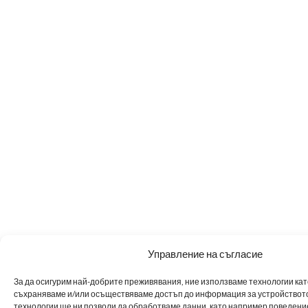
Управление на съгласие
За да осигурим най-добрите преживявания, ние използваме технологии като 
съхраняваме и/или осъществяваме достъп до информация за устройството
технологии ще ни позволи да обработваме данни, като например поведен