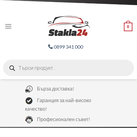
Skip
ADD ANYTHING HERE OR JUST REMOVE IT...
to
content
0
0899 341 000
Products
search
Бърза доставка!
Гаранция за най-високо
качество!
Професионален съвет!