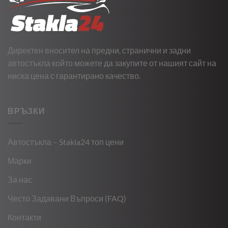
Директен вносител на предни, странични и задни
автостъкла който можете да закупите от нашият сайт на
ниска цена с гарантирано качество.
ВРЪЗКИ
Автостъкла – Stakla24 топ цени
Марки
За нас
Често Задавани Въпроси (FAQ)
Контакти