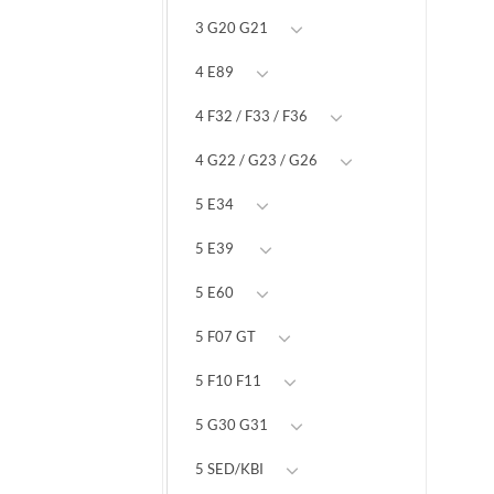
3 G20 G21
4 E89
4 F32 / F33 / F36
4 G22 / G23 / G26
5 E34
5 E39
5 E60
5 F07 GT
5 F10 F11
5 G30 G31
5 SED/KBI