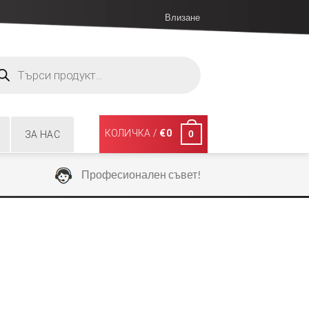
Влизане
ucts
ch
КОЛИЧКА /
€
0
0
ЗА НАС
Професионален съвет!