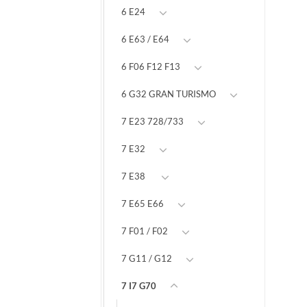
6 E24
6 E63 / E64
6 F06 F12 F13
6 G32 GRAN TURISMO
7 E23 728/733
7 E32
7 E38
7 E65 E66
7 F01 / F02
7 G11 / G12
7 I7 G70