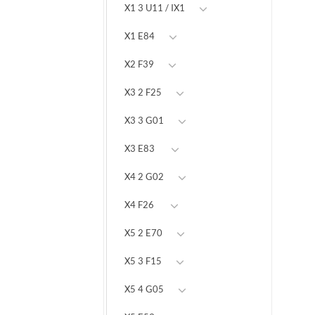
X1 3 U11 / IX1
X1 E84
X2 F39
X3 2 F25
X3 3 G01
X3 E83
X4 2 G02
X4 F26
X5 2 E70
X5 3 F15
X5 4 G05