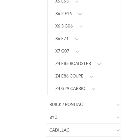
X5 E53
X6 2 F16
X6 3 G06
X6 E71
X7 G07
Z4 E85 ROADSTER
Z4 E86 COUPE
Z4 G29 CABRIO
BUICK / PONITAC
BYD
CADILLAC