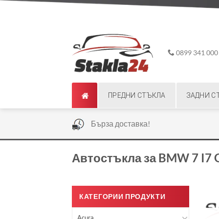
Skip
ADD ANYTHING HERE OR JUST REMOVE IT...
to
content
0899 341 000
ПРЕДНИ СТЪКЛА
ЗАДНИ С
|
Бърза доставка!
Автостъкла за BMW 7 I7 
КАТЕГОРИИ ПРОДУКТИ
Acura