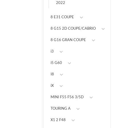
2022
8 E31 COUPE
8 G15 2D COUPE/CABRIO
8 G16 GRAN COUPE
i3
i5 G60
I8
iX
MINI F55 F56 3/5D
TOURING A
X1 2 F48