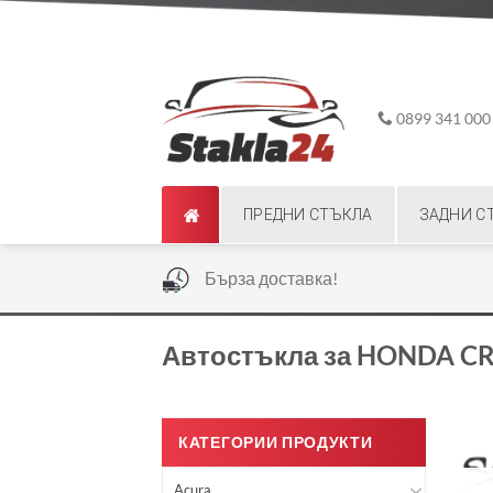
Skip
ADD ANYTHING HERE OR JUST REMOVE IT...
to
content
0899 341 000
ПРЕДНИ СТЪКЛА
ЗАДНИ С
|
Бърза доставка!
Автостъкла за HONDA CR
КАТЕГОРИИ ПРОДУКТИ
Acura