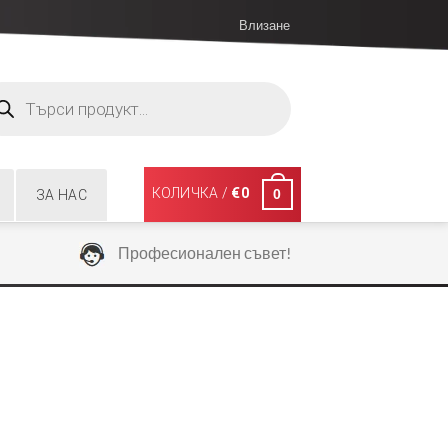
Влизане
ucts
ch
КОЛИЧКА /
€
0
0
ЗА НАС
Професионален съвет!