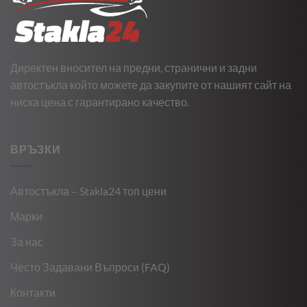
Директен вносител на предни, странични и задни
автостъкла който можете да закупите от нашият сайт на
ниска цена с гарантирано качество.
ВРЪЗКИ
Автостъкла – Stakla24 топ цени
Марки
За нас
Често Задавани Въпроси (FAQ)
Контакти