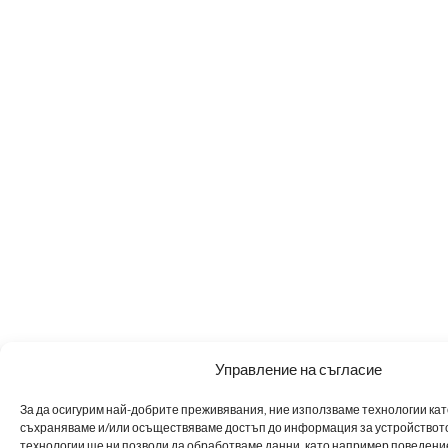
Управление на съгласие
За да осигурим най-добрите преживявания, ние използваме технологии като 
съхраняваме и/или осъществяваме достъп до информация за устройството
технологии ще ни позволи да обработваме данни, като например поведен