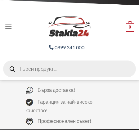
Skip
ADD ANYTHING HERE OR JUST REMOVE IT...
to
content
0
0899 341 000
Products
search
Бърза доставка!
Гаранция за най-високо
качество!
Професионален съвет!