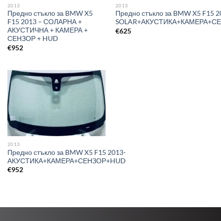
2013
2013
Предно стъкло за BMW X5
Предно стъкло за BMW X5 F15 2
F15 2013 – СОЛАРНА +
SOLAR+АКУСТИКА+КАМЕРА+С
АКУСТИЧНА + КАМЕРА +
€
625
СЕНЗОР + HUD
€
952
2013
Предно стъкло за BMW X5 F15 2013-
АКУСТИКА+КАМЕРА+СЕНЗОР+HUD
€
952