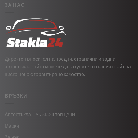
ЗА НАС
Директен вносител на предни, странични и задни
автостъкла който можете да закупите от нашият сайт на
ниска цена с гарантирано качество.
ВРЪЗКИ
Автостъкла – Stakla24 топ цени
Марки
За нас