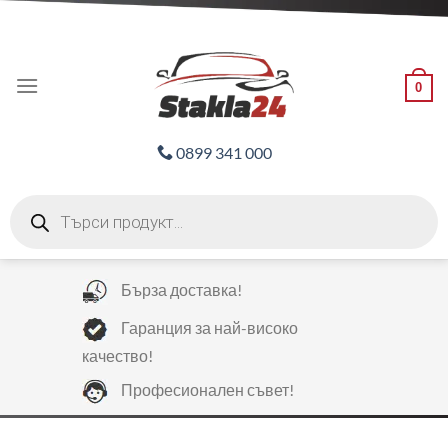
Skip
ADD ANYTHING HERE OR JUST REMOVE IT...
to
content
0
0899 341 000
Products
search
Бърза доставка!
Гаранция за най-високо
качество!
Професионален съвет!