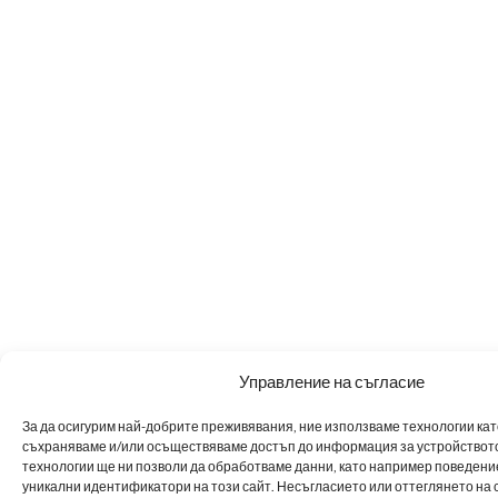
Управление на съгласие
За да осигурим най-добрите преживявания, ние използваме технологии като 
съхраняваме и/или осъществяваме достъп до информация за устройството
технологии ще ни позволи да обработваме данни, като например поведен
уникални идентификатори на този сайт. Несъгласието или оттеглянето на 