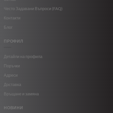
Често Задавани Въпроси (FAQ)
Контакти
Блог
ПРОФИЛ
Детайли на профила
Поръчки
Адреси
Доставка
Връщане и замяна
НОВИНИ