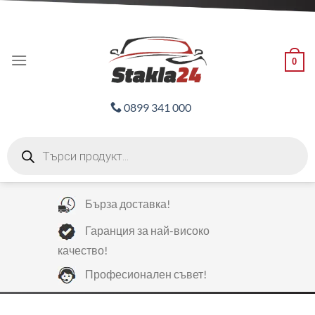
Skip
ADD ANYTHING HERE OR JUST REMOVE IT...
to
content
0
0899 341 000
Products
search
Бърза доставка!
Гаранция за най-високо
качество!
Професионален съвет!