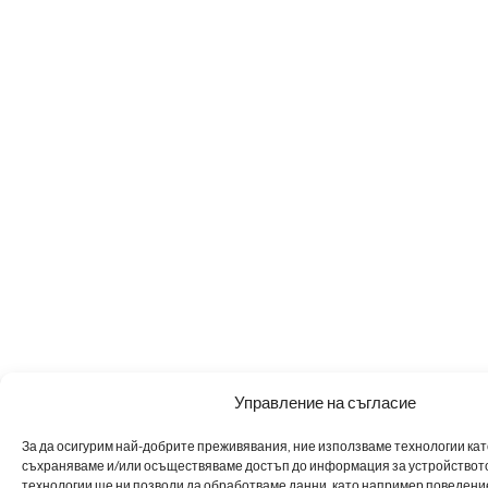
Управление на съгласие
За да осигурим най-добрите преживявания, ние използваме технологии като 
съхраняваме и/или осъществяваме достъп до информация за устройството
технологии ще ни позволи да обработваме данни, като например поведен