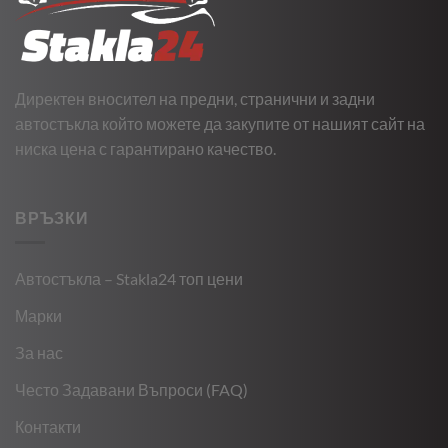
Директен вносител на предни, странични и задни
автостъкла който можете да закупите от нашият сайт на
ниска цена с гарантирано качество.
ВРЪЗКИ
Автостъкла – Stakla24 топ цени
Марки
За нас
Често Задавани Въпроси (FAQ)
Контакти