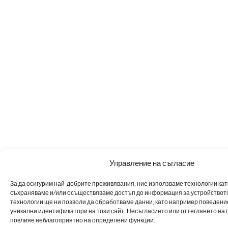
Управление на съгласие
За да осигурим най-добрите преживявания, ние използваме технологии като 
съхраняваме и/или осъществяваме достъп до информация за устройството
технологии ще ни позволи да обработваме данни, като например поведен
уникални идентификатори на този сайт. Несъгласието или оттеглянето на 
повлияе неблагоприятно на определени функции.