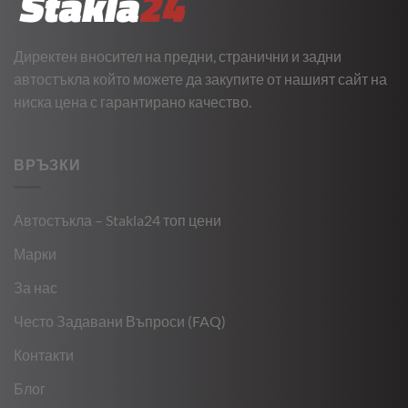
Директен вносител на предни, странични и задни
автостъкла който можете да закупите от нашият сайт на
ниска цена с гарантирано качество.
ВРЪЗКИ
Автостъкла – Stakla24 топ цени
Марки
За нас
Често Задавани Въпроси (FAQ)
Контакти
Блог