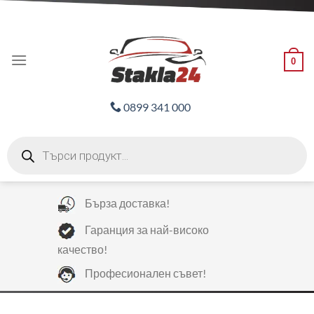
Skip
ADD ANYTHING HERE OR JUST REMOVE IT...
to
content
0
0899 341 000
Products
search
Бърза доставка!
Гаранция за най-високо
качество!
Професионален съвет!