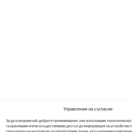
Управление на съгласие
За да осигурим най-добрите преживявания, ние използваме технологии като 
съхраняваме и/или осъществяваме достъп до информация за устройството
технологии ще ни позволи да обработваме данни, като например поведен