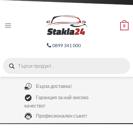
Skip
ADD ANYTHING HERE OR JUST REMOVE IT...
to
content
0
0899 341 000
Products
search
Бърза доставка!
Гаранция за най-високо
качество!
Професионален съвет!