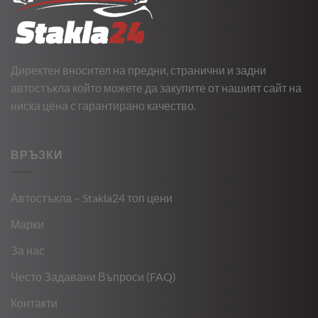
Директен вносител на предни, странични и задни
автостъкла който можете да закупите от нашият сайт на
ниска цена с гарантирано качество.
ВРЪЗКИ
Автостъкла – Stakla24 топ цени
Марки
За нас
Често Задавани Въпроси (FAQ)
Контакти