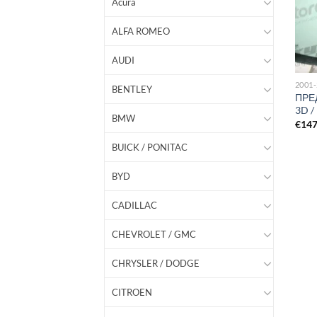
Acura
ALFA ROMEO
AUDI
2001
BENTLEY
ПРЕ
3D 
BMW
€
14
BUICK / PONITAC
BYD
CADILLAC
CHEVROLET / GMC
CHRYSLER / DODGE
CITROEN