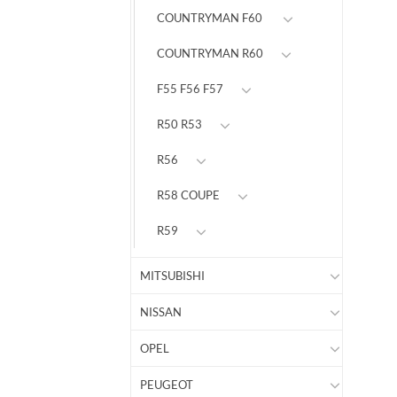
COUNTRYMAN F60
COUNTRYMAN R60
F55 F56 F57
R50 R53
R56
R58 COUPE
R59
MITSUBISHI
NISSAN
OPEL
PEUGEOT