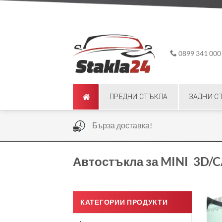
Skip
ADD ANYTHING HERE OR JUST REMOVE IT...
to
content
0899 341 000
ПРЕДНИ СТЪКЛА
ЗАДНИ С
|
Бърза доставка!
Автостъкла за MINI 3D/
КАТЕГОРИИ ПРОДУКТИ