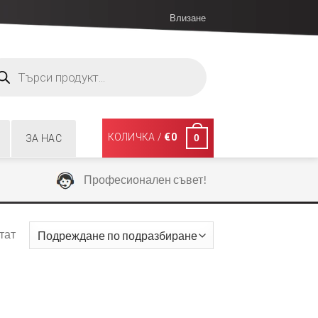
Влизане
ucts
ch
КОЛИЧКА /
€
0
0
ЗА НАС
Професионален съвет!
тат