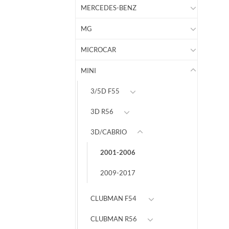
MERCEDES-BENZ
MG
MICROCAR
MINI
3/5D F55
3D R56
3D/CABRIO
2001-2006
2009-2017
CLUBMAN F54
CLUBMAN R56