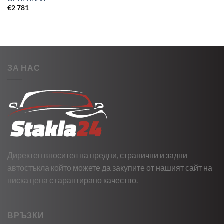
€
2 781
ЗА НАС
Директен вносител на предни, странични и задни
автостъкла който можете да закупите от нашият сайт на
ниска цена с гарантирано качество.
ВРЪЗКИ