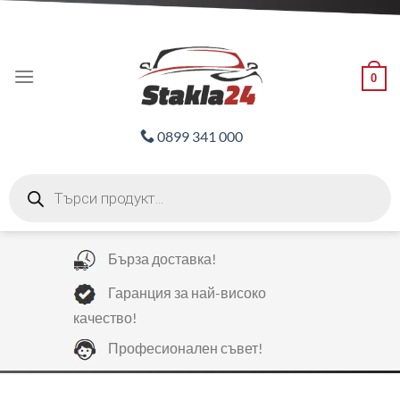
Skip
ADD ANYTHING HERE OR JUST REMOVE IT...
to
content
0
0899 341 000
Products
search
Бърза доставка!
Гаранция за най-високо
качество!
Професионален съвет!