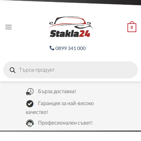
Skip
ADD ANYTHING HERE OR JUST REMOVE IT...
to
content
0
0899 341 000
Products
search
Бърза доставка!
Гаранция за най-високо
качество!
Професионален съвет!