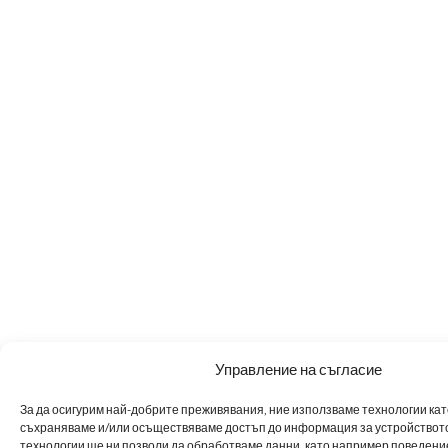
Управление на съгласие
За да осигурим най-добрите преживявания, ние използваме технологии като 
съхраняваме и/или осъществяваме достъп до информация за устройството
технологии ще ни позволи да обработваме данни, като например поведен