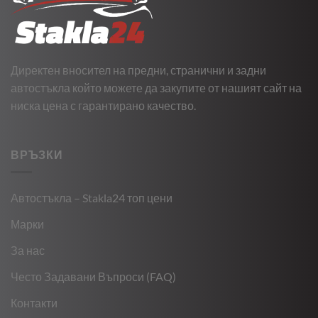
Директен вносител на предни, странични и задни
автостъкла който можете да закупите от нашият сайт на
ниска цена с гарантирано качество.
ВРЪЗКИ
Автостъкла – Stakla24 топ цени
Марки
За нас
Често Задавани Въпроси (FAQ)
Контакти