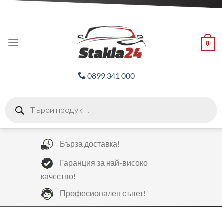
Skip
ADD ANYTHING HERE OR JUST REMOVE IT...
to
content
0
0899 341 000
Products
search
Бърза доставка!
Гаранция за най-високо
качество!
Професионален съвет!