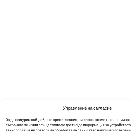
Управление на съгласие
За да осигурим най-добрите преживявания, ние използваме технологии като 
съхраняваме и/или осъществяваме достъп до информация за устройството
технологии ще ни позволи да обработваме данни, като например поведен