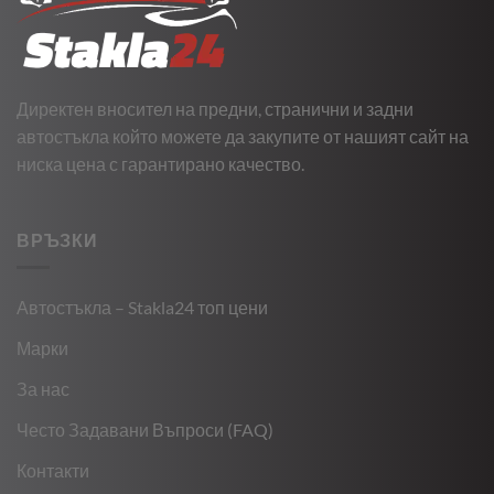
Директен вносител на предни, странични и задни
автостъкла който можете да закупите от нашият сайт на
ниска цена с гарантирано качество.
ВРЪЗКИ
Автостъкла – Stakla24 топ цени
Марки
За нас
Често Задавани Въпроси (FAQ)
Контакти