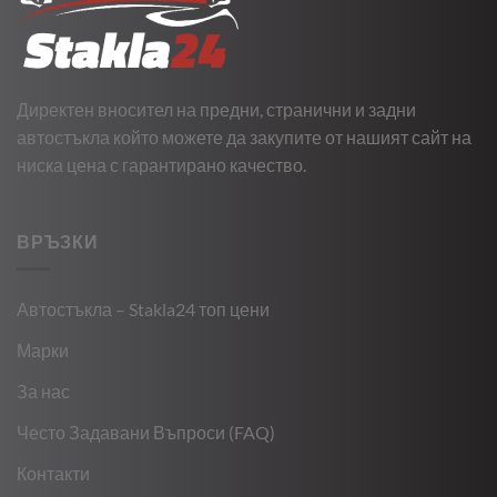
Директен вносител на предни, странични и задни
автостъкла който можете да закупите от нашият сайт на
ниска цена с гарантирано качество.
ВРЪЗКИ
Автостъкла – Stakla24 топ цени
Марки
За нас
Често Задавани Въпроси (FAQ)
Контакти