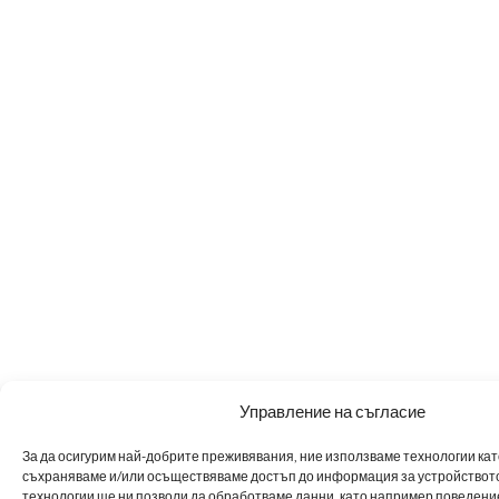
Управление на съгласие
За да осигурим най-добрите преживявания, ние използваме технологии като 
съхраняваме и/или осъществяваме достъп до информация за устройството
технологии ще ни позволи да обработваме данни, като например поведен