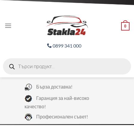
Skip
ADD ANYTHING HERE OR JUST REMOVE IT...
to
content
0
0899 341 000
Products
search
Бърза доставка!
Гаранция за най-високо
качество!
Професионален съвет!