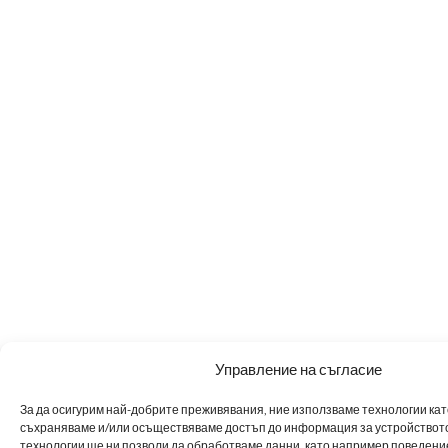
Управление на съгласие
За да осигурим най-добрите преживявания, ние използваме технологии като 
съхраняваме и/или осъществяваме достъп до информация за устройството
технологии ще ни позволи да обработваме данни, като например поведен