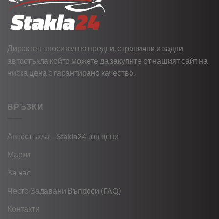
Директен вносител на предни, странични и задни
автостъкла който можете да закупите от нашият сайт на
ниска цена с гарантирано качество.
ВРЪЗКИ
Автостъкла – Stakla24 топ цени
Марки
За нас
Често Задавани Въпроси (FAQ)
Контакти