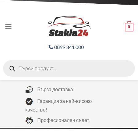
Skip
ADD ANYTHING HERE OR JUST REMOVE IT...
to
content
0
0899 341 000
Products
search
Бърза доставка!
Гаранция за най-високо
качество!
Професионален съвет!