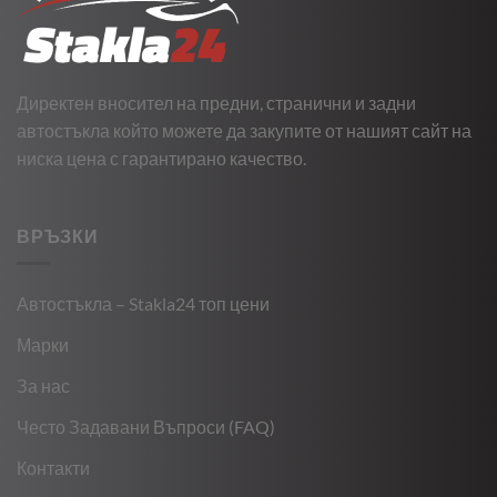
Директен вносител на предни, странични и задни
автостъкла който можете да закупите от нашият сайт на
ниска цена с гарантирано качество.
ВРЪЗКИ
Автостъкла – Stakla24 топ цени
Марки
За нас
Често Задавани Въпроси (FAQ)
Контакти