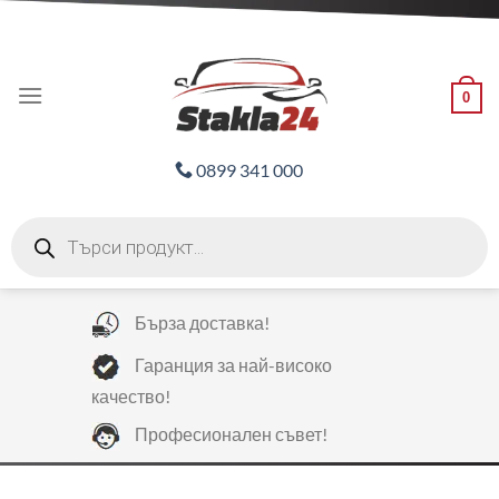
Skip
ADD ANYTHING HERE OR JUST REMOVE IT...
to
content
0
0899 341 000
Products
search
Бърза доставка!
Гаранция за най-високо
качество!
Професионален съвет!