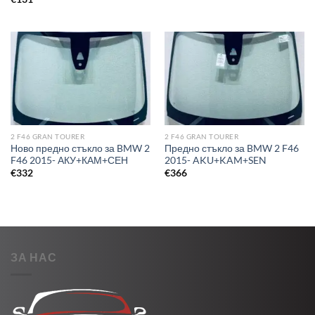
2 F46 GRAN TOURER
2 F46 GRAN TOURER
Ново предно стъкло за BMW 2
Предно стъкло за BMW 2 F46
F46 2015- АКУ+КАМ+СЕН
2015- AKU+KAM+SEN
€
332
€
366
ЗА НАС