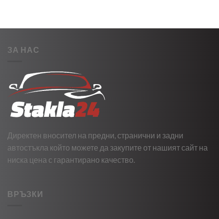
ЗА НАС
Директен вносител на предни, странични и задни
автостъкла който можете да закупите от нашият сайт на
ниска цена с гарантирано качество.
ВРЪЗКИ