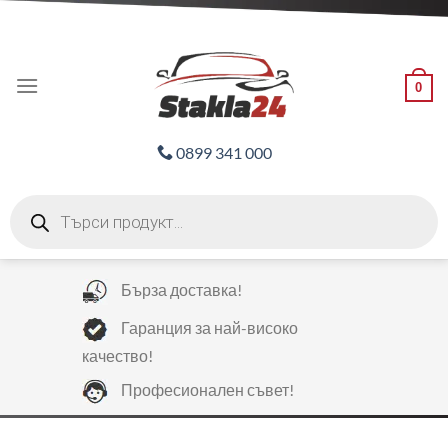
Skip
ADD ANYTHING HERE OR JUST REMOVE IT...
to
content
0
0899 341 000
Products
search
Бърза доставка!
Гаранция за най-високо
качество!
Професионален съвет!