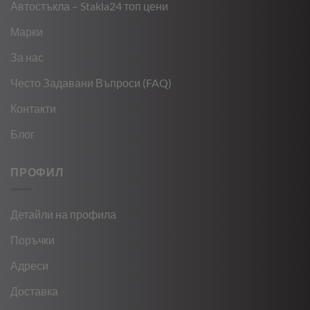
Автостъкла – Stakla24 топ цени
Марки
За нас
Често Задавани Въпроси (FAQ)
Контакти
Блог
ПРОФИЛ
Детайли на профила
Поръчки
Адреси
Доставка