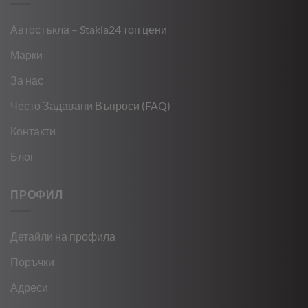
Автостъкла – Stakla24 топ цени
Марки
За нас
Често Задавани Въпроси (FAQ)
Контакти
Блог
ПРОФИЛ
Детайли на профила
Поръчки
Адреси