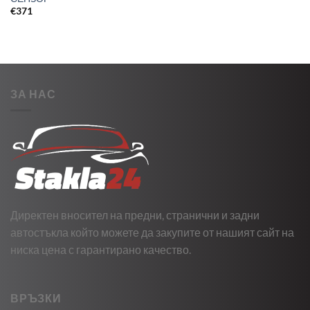
€
371
ЗА НАС
Директен вносител на предни, странични и задни
автостъкла който можете да закупите от нашият сайт на
ниска цена с гарантирано качество.
ВРЪЗКИ