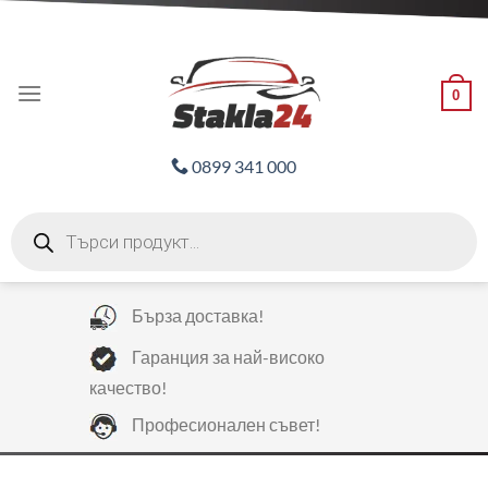
Skip
ADD ANYTHING HERE OR JUST REMOVE IT...
to
content
0
0899 341 000
Products
search
Бърза доставка!
Гаранция за най-високо
качество!
Професионален съвет!