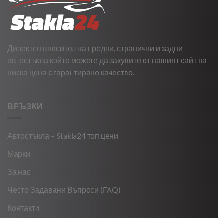
Директен вносител на предни, странични и задни
автостъкла който можете да закупите от нашият сайт на
ниска цена с гарантирано качество.
ВРЪЗКИ
Автостъкла – Stakla24 топ цени
Марки
За нас
Често Задавани Въпроси (FAQ)
Контакти