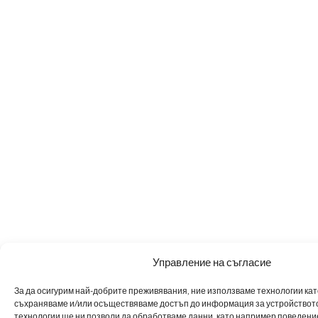
Управление на съгласие
За да осигурим най-добрите преживявания, ние използваме технологии като 
съхраняваме и/или осъществяваме достъп до информация за устройството
технологии ще ни позволи да обработваме данни, като например поведен