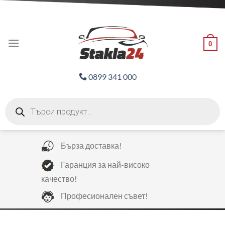
Skip
ADD ANYTHING HERE OR JUST REMOVE IT...
to
content
0
0899 341 000
Products
search
Бърза доставка!
Гаранция за най-високо
качество!
Професионален съвет!