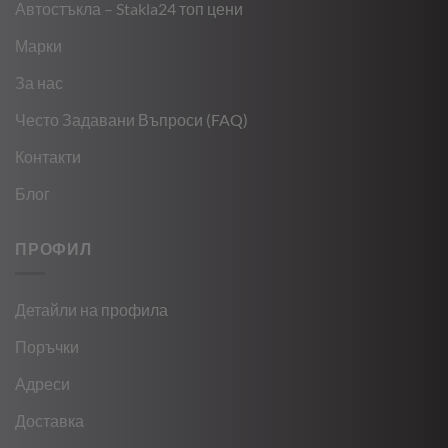
Автостъкла – Stakla24 топ цени
Марки
За нас
Често Задавани Въпроси (FAQ)
Контакти
Блог
ПРОФИЛ
Детайли на профила
Поръчки
Адреси
Доставка