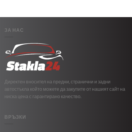
ЗА НАС
Директен вносител на предни, странични и задни
автостъкла който можете да закупите от нашият сайт на
ниска цена с гарантирано качество.
ВРЪЗКИ