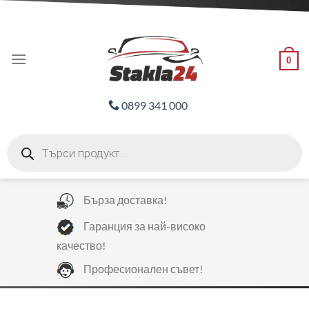
Skip
ADD ANYTHING HERE OR JUST REMOVE IT...
to
content
0
0899 341 000
Products
search
Бърза доставка!
Гаранция за най-високо
качество!
Професионален съвет!