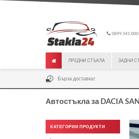
Skip
ADD ANYTHING HERE OR JUST REMOVE IT...
to
content
0899 341 000
ПРЕДНИ СТЪКЛА
ЗАДНИ С
|
Бърза доставка!
Автостъкла за DACIA SA
КАТЕГОРИИ ПРОДУКТИ