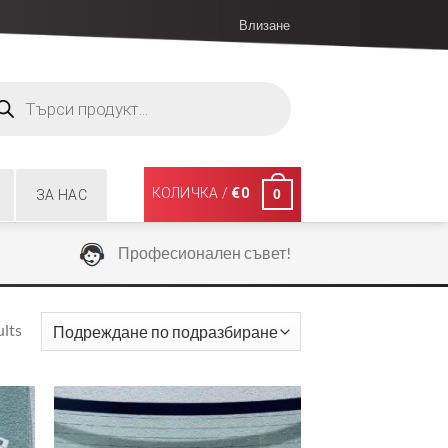
Влизане
ucts
ch
КОЛИЧКА /
€
0
0
ЗА НАС
Професионален съвет!
ults