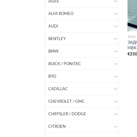
Acura
ALFA ROMEO
AUDI
2013
BENTLEY
ЗАД
HBK
BMW
€
21
BUICK / PONITAC
BYD
CADILLAC
CHEVROLET / GMC
CHRYSLER / DODGE
CITROEN