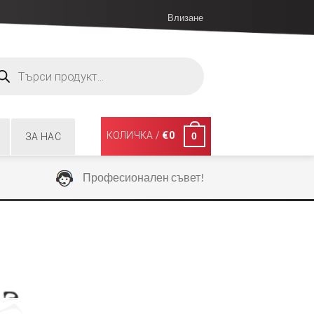
Влизане
ucts
ch
КОЛИЧКА /
€
0
0
ЗА НАС
Професионален съвет!