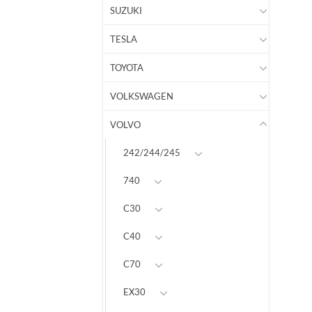
SUZUKI
TESLA
TOYOTA
VOLKSWAGEN
VOLVO
242/244/245
740
C30
C40
C70
EX30