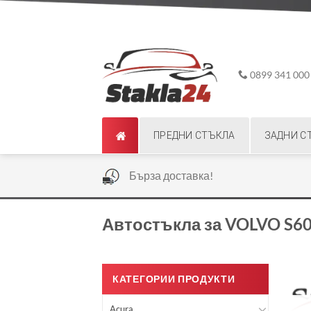
Skip
ADD ANYTHING HERE OR JUST REMOVE IT...
to
content
0899 341 000
ПРЕДНИ СТЪКЛА
ЗАДНИ С
|
Бърза доставка!
Автостъкла за VOLVO S60
КАТЕГОРИИ ПРОДУКТИ
Acura