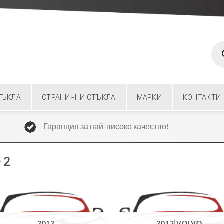
Prod
sear
ТЪКЛА
СТРАНИЧНИ СТЪКЛА
МАРКИ
КОНТАКТИ
Гаранция за най-високо качество!
 2
2012
2012|VOLVO