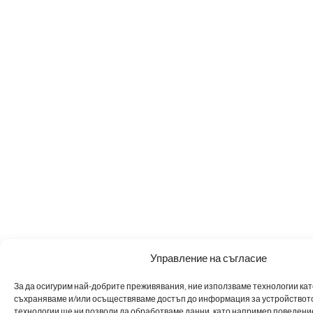
Управление на съгласие
За да осигурим най-добрите преживявания, ние използваме технологии като 
съхраняваме и/или осъществяваме достъп до информация за устройството
технологии ще ни позволи да обработваме данни, като например поведен