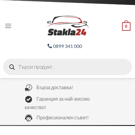
Skip
ADD ANYTHING HERE OR JUST REMOVE IT...
to
content
0
0899 341 000
Products
search
Бърза доставка!
Гаранция за най-високо
качество!
Професионален съвет!