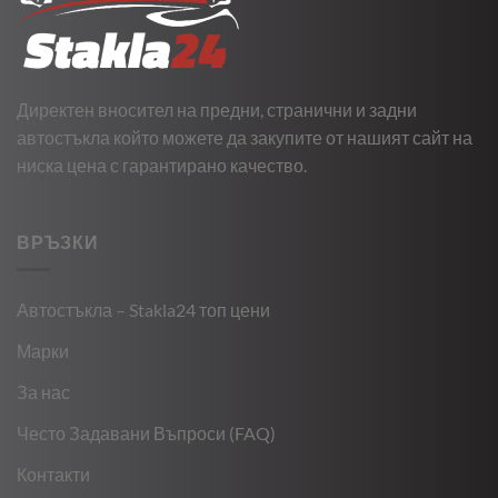
Директен вносител на предни, странични и задни
автостъкла който можете да закупите от нашият сайт на
ниска цена с гарантирано качество.
ВРЪЗКИ
Автостъкла – Stakla24 топ цени
Марки
За нас
Често Задавани Въпроси (FAQ)
Контакти