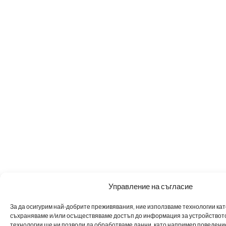
Управление на съгласие
За да осигурим най-добрите преживявания, ние използваме технологии като 
съхраняваме и/или осъществяваме достъп до информация за устройството
технологии ще ни позволи да обработваме данни, като например поведен