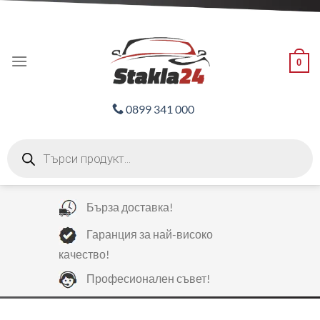
Skip
ADD ANYTHING HERE OR JUST REMOVE IT...
to
content
0
0899 341 000
Products
search
Бърза доставка!
Гаранция за най-високо
качество!
Професионален съвет!