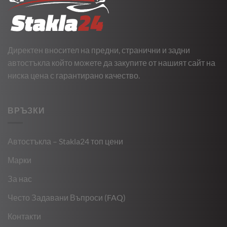
Директен вносител на предни, странични и задни
автостъкла който можете да закупите от нашият сайт на
ниска цена с гарантирано качество.
ВРЪЗКИ
Автостъкла – Stakla24 топ цени
Марки
За нас
Често Задавани Въпроси (FAQ)
Контакти