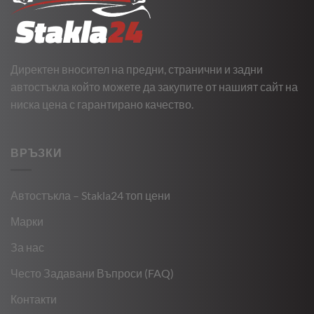
Директен вносител на предни, странични и задни
автостъкла който можете да закупите от нашият сайт на
ниска цена с гарантирано качество.
ВРЪЗКИ
Автостъкла – Stakla24 топ цени
Марки
За нас
Често Задавани Въпроси (FAQ)
Контакти