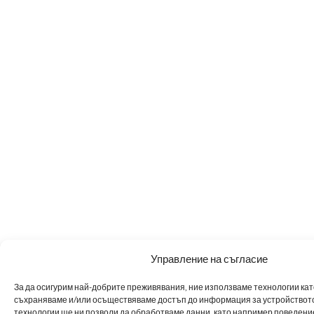
Управление на съгласие
За да осигурим най-добрите преживявания, ние използваме технологии като 
съхраняваме и/или осъществяваме достъп до информация за устройството
технологии ще ни позволи да обработваме данни, като например поведен