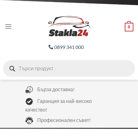
Skip
ADD ANYTHING HERE OR JUST REMOVE IT...
to
content
0
0899 341 000
Products
search
Бърза доставка!
Гаранция за най-високо
качество!
Професионален съвет!