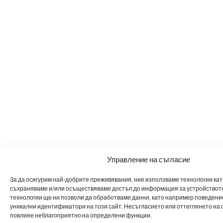
Управление на съгласие
За да осигурим най-добрите преживявания, ние използваме технологии като 
съхраняваме и/или осъществяваме достъп до информация за устройството
технологии ще ни позволи да обработваме данни, като например поведен
уникални идентификатори на този сайт. Несъгласието или оттеглянето на 
повлияе неблагоприятно на определени функции.