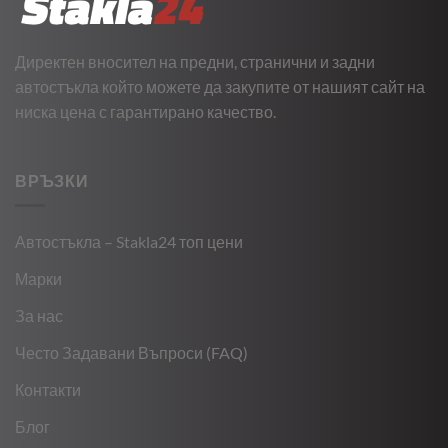
Директен вносител на предни, странични и задни
автостъкла който можете да закупите от нашият сайт на
ниска цена с гарантирано качество.
ВРЪЗКИ
Автостъкла – Stakla24 топ цени
Марки
За нас
Често Задавани Въпроси (FAQ)
Контакти
Блог