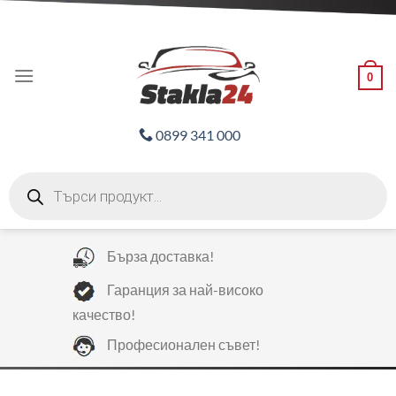
Skip
ADD ANYTHING HERE OR JUST REMOVE IT...
to
content
0
0899 341 000
Products
search
Бърза доставка!
Гаранция за най-високо
качество!
Професионален съвет!