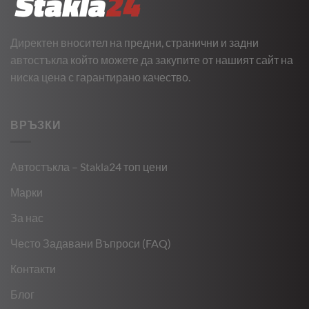
Директен вносител на предни, странични и задни
автостъкла който можете да закупите от нашият сайт на
ниска цена с гарантирано качество.
ВРЪЗКИ
Автостъкла – Stakla24 топ цени
Марки
За нас
Често Задавани Въпроси (FAQ)
Контакти
Блог