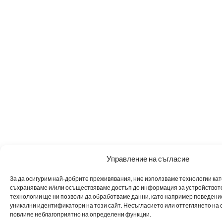
Управление на съгласие
За да осигурим най-добрите преживявания, ние използваме технологии като 
съхраняваме и/или осъществяваме достъп до информация за устройството
технологии ще ни позволи да обработваме данни, като например поведен
уникални идентификатори на този сайт. Несъгласието или оттеглянето на 
повлияе неблагоприятно на определени функции.