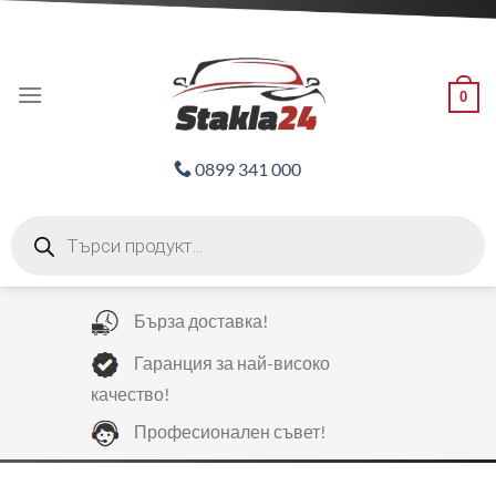
Skip
ADD ANYTHING HERE OR JUST REMOVE IT...
to
content
0
0899 341 000
Products
search
Бърза доставка!
Гаранция за най-високо
качество!
Професионален съвет!