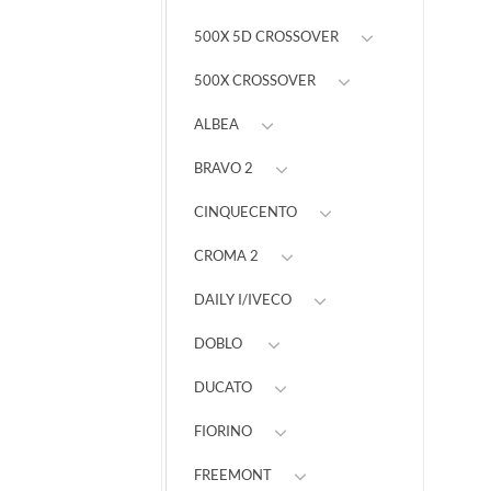
500X 5D CROSSOVER
500X CROSSOVER
ALBEA
BRAVO 2
CINQUECENTO
CROMA 2
DAILY I/IVECO
DOBLO
DUCATO
FIORINO
FREEMONT