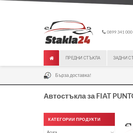
Skip
ADD ANYTHING HERE OR JUST REMOVE IT...
to
content
0899 341 000
ПРЕДНИ СТЪКЛА
ЗАДНИ С
|
Бърза доставка!
Автостъкла за FIAT PUNT
КАТЕГОРИИ ПРОДУКТИ
Acura