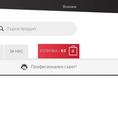
Влизане
ucts
ch
КОЛИЧКА /
€
0
0
ЗА НАС
Професионален съвет!